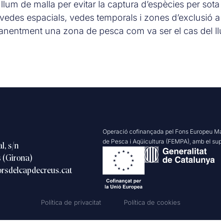
 llum de malla per evitar la captura d’espècies per sot
vedes espacials, vedes temporals i zones d’exclusió a
manentment una zona de pesca com va ser el cas del ll
Operació cofinançada pel Fons Europeu Ma
de Pesca i Aqüicultura (FEMPA), amb el sup
l, s/n
 (Girona)
rsdelcapdecreus.cat
Política de privacitat
Política de cookies