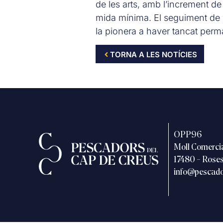
de les arts, amb l’increment de
mida mínima. El seguiment de 
la pionera a haver tancat per
TORNA A LES NOTÍCIES
OPP96
Moll Comercia
17480 – Roses
info@pescado