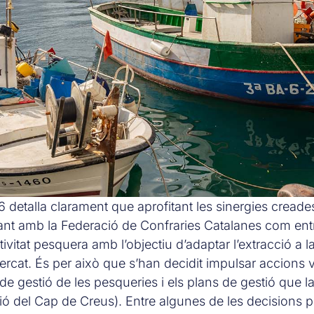
 detalla clarament que aprofitant les sinergies creade
 tant amb la Federació de Confraries Catalanes com entr
ivitat pesquera amb l’objectiu d’adaptar l’extracció a l
ercat. És per això que s’han decidit impulsar accion
de gestió de les pesqueries i els plans de gestió que l
tió del Cap de Creus). Entre algunes de les decisions pr