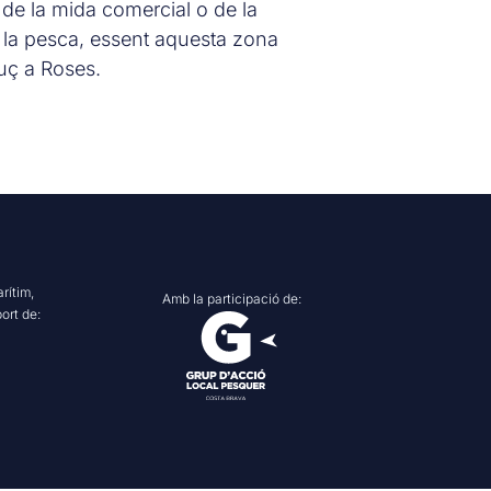
a de la mida comercial o de la
 la pesca, essent aquesta zona
uç a Roses.
rítim,
Amb la participació de:
ort de: